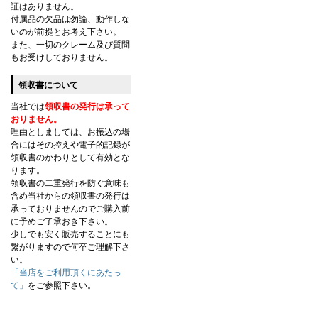
証はありません。
付属品の欠品は勿論、動作しな
いのが前提とお考え下さい。
また、一切のクレーム及び質問
もお受けしておりません。
領収書について
当社では
領収書の発行は承って
おりません。
理由としましては、お振込の場
合にはその控えや電子的記録が
領収書のかわりとして有効とな
ります。
領収書の二重発行を防ぐ意味も
含め当社からの領収書の発行は
承っておりませんのでご購入前
に予めご了承おき下さい。
少しでも安く販売することにも
繋がりますので何卒ご理解下さ
い。
「当店をご利用頂くにあたっ
て」
をご参照下さい。