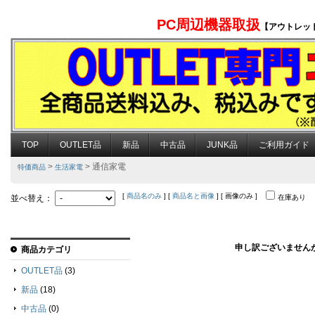
PC周辺機器取扱
【アウトレッ
TOP
OUTLET品
新品
中古品
JUNK品
ご利用ガイド
>
> 通信家電
特価商品
生活家電
[
商品名のみ
] [
商品名と画像
] [ 画像のみ ]
並べ替え：
在庫あり
申し訳ございません
商品カテゴリ
OUTLET品
(3)
新品
(18)
中古品
(0)