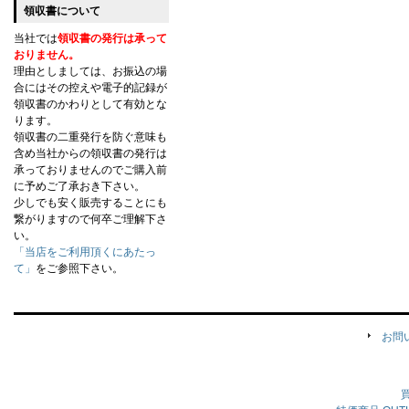
領収書について
当社では
領収書の発行は承って
おりません。
理由としましては、お振込の場
合にはその控えや電子的記録が
領収書のかわりとして有効とな
ります。
領収書の二重発行を防ぐ意味も
含め当社からの領収書の発行は
承っておりませんのでご購入前
に予めご了承おき下さい。
少しでも安く販売することにも
繋がりますので何卒ご理解下さ
い。
「当店をご利用頂くにあたっ
て」
をご参照下さい。
お問