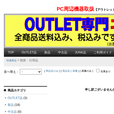
PC周辺機器取扱
【アウトレッ
TOP
OUTLET品
新品
中古品
JUNK品
ご利用ガイド
> 雑貨・日用品
特価商品
[
商品名のみ
] [
商品名と画像
] [ 画像のみ ]
並べ替え：
在庫あり
申し訳ございません
商品カテゴリ
OUTLET品
(3)
新品
(18)
中古品
(0)