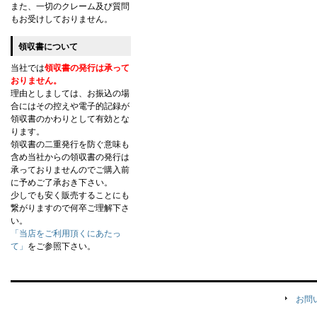
また、一切のクレーム及び質問
もお受けしておりません。
領収書について
当社では
領収書の発行は承って
おりません。
理由としましては、お振込の場
合にはその控えや電子的記録が
領収書のかわりとして有効とな
ります。
領収書の二重発行を防ぐ意味も
含め当社からの領収書の発行は
承っておりませんのでご購入前
に予めご了承おき下さい。
少しでも安く販売することにも
繋がりますので何卒ご理解下さ
い。
「当店をご利用頂くにあたっ
て」
をご参照下さい。
お問