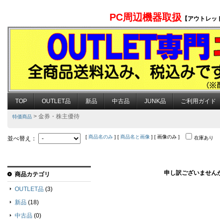
PC周辺機器取扱
【アウトレッ
TOP
OUTLET品
新品
中古品
JUNK品
ご利用ガイド
> 金券・株主優待
特価商品
[
商品名のみ
] [
商品名と画像
] [ 画像のみ ]
並べ替え：
在庫あり
申し訳ございません
商品カテゴリ
OUTLET品
(3)
新品
(18)
中古品
(0)