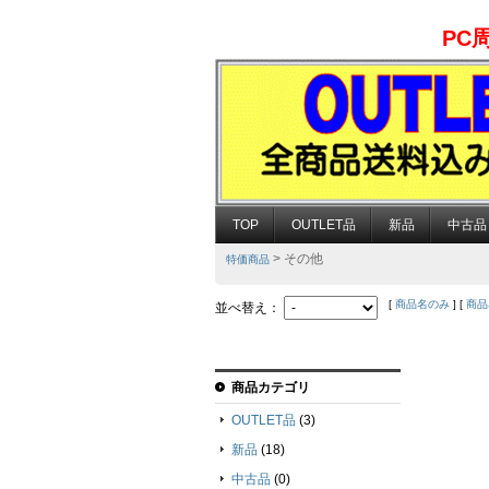
PC
TOP
OUTLET品
新品
中古品
> その他
特価商品
[
商品名のみ
] [
商品
並べ替え：
商品カテゴリ
OUTLET品
(3)
新品
(18)
中古品
(0)