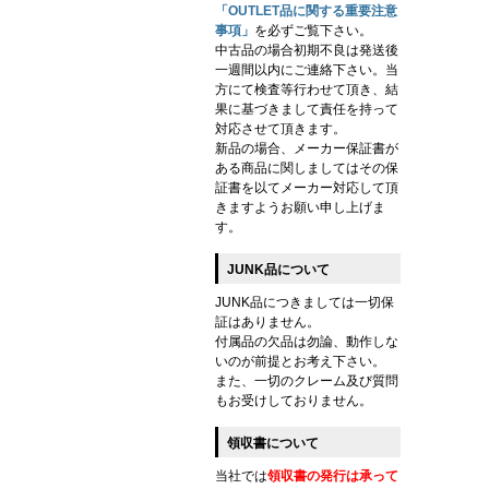
「OUTLET品に関する重要注意
事項」
を必ずご覧下さい。
中古品の場合初期不良は発送後
一週間以内にご連絡下さい。当
方にて検査等行わせて頂き、結
果に基づきまして責任を持って
対応させて頂きます。
新品の場合、メーカー保証書が
ある商品に関しましてはその保
証書を以てメーカー対応して頂
きますようお願い申し上げま
す。
JUNK品について
JUNK品につきましては一切保
証はありません。
付属品の欠品は勿論、動作しな
いのが前提とお考え下さい。
また、一切のクレーム及び質問
もお受けしておりません。
領収書について
当社では
領収書の発行は承って