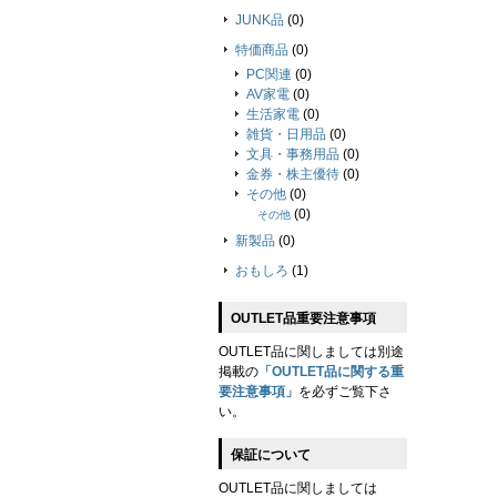
JUNK品
(0)
特価商品
(0)
PC関連
(0)
AV家電
(0)
生活家電
(0)
雑貨・日用品
(0)
文具・事務用品
(0)
金券・株主優待
(0)
その他
(0)
(0)
その他
新製品
(0)
おもしろ
(1)
OUTLET品重要注意事項
OUTLET品に関しましては別途
掲載の
「OUTLET品に関する重
要注意事項」
を必ずご覧下さ
い。
保証について
OUTLET品に関しましては