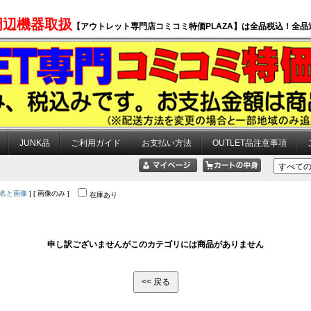
周辺機器取扱
【アウトレット専門店コミコミ特価PLAZA】は全品税込！全品
JUNK品
ご利用ガイド
お支払い方法
OUTLET品注意事項
名と画像
] [ 画像のみ ]
在庫あり
申し訳ございませんがこのカテゴリには商品がありません