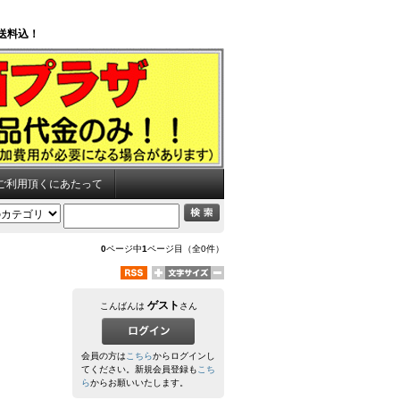
送料込！
ご利用頂くにあたって
0
ページ中
1
ページ目（全0件）
ゲスト
こんばんは
さん
会員の方は
こちら
からログインし
てください。新規会員登録も
こち
ら
からお願いいたします。