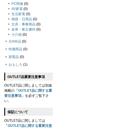
PC関連
(0)
AV家電
(0)
生活家電
(0)
雑貨・日用品
(0)
文具・事務用品
(0)
金券・株主優待
(0)
その他
(0)
JUNK品
(0)
特価商品
(0)
新製品
(0)
おもしろ
(1)
OUTLET品重要注意事項
OUTLET品に関しましては別途
掲載の
「OUTLET品に関する重
要注意事項」
を必ずご覧下さ
い。
保証について
OUTLET品に関しましては
「OUTLET品に関する重要注意