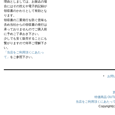
理由としましては、お振込の場
合にはその控えや電子的記録が
領収書のかわりとして有効とな
ります。
領収書の二重発行を防ぐ意味も
含め当社からの領収書の発行は
承っておりませんのでご購入前
に予めご了承おき下さい。
少しでも安く販売することにも
繋がりますので何卒ご理解下さ
い。
「当店をご利用頂くにあたっ
て」
をご参照下さい。
お問
特価商品
OU
当店をご利用頂くにあたっ
Copyright(c