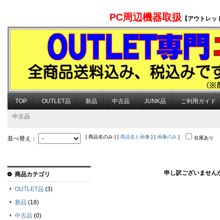
PC周辺機器取扱
【アウトレッ
TOP
OUTLET品
新品
中古品
JUNK品
ご利用ガイド
中古品
[ 商品名のみ ] [
商品名と画像
] [
画像のみ
]
並べ替え：
在庫あり
申し訳ございません
商品カテゴリ
OUTLET品
(3)
新品
(18)
中古品
(0)