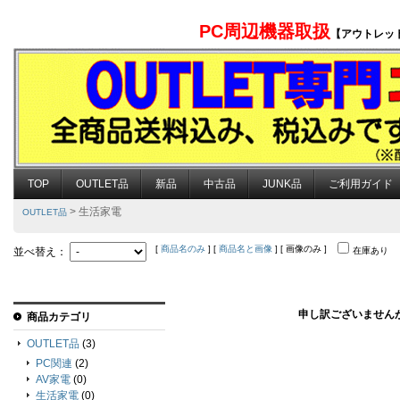
PC周辺機器取扱
【アウトレッ
TOP
OUTLET品
新品
中古品
JUNK品
ご利用ガイド
> 生活家電
OUTLET品
[
商品名のみ
] [
商品名と画像
] [ 画像のみ ]
並べ替え：
在庫あり
申し訳ございません
商品カテゴリ
OUTLET品
(3)
PC関連
(2)
AV家電
(0)
生活家電
(0)