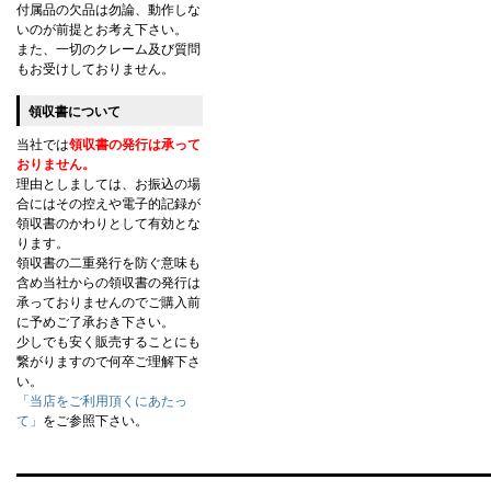
付属品の欠品は勿論、動作しな
いのが前提とお考え下さい。
また、一切のクレーム及び質問
もお受けしておりません。
領収書について
当社では
領収書の発行は承って
おりません。
理由としましては、お振込の場
合にはその控えや電子的記録が
領収書のかわりとして有効とな
ります。
領収書の二重発行を防ぐ意味も
含め当社からの領収書の発行は
承っておりませんのでご購入前
に予めご了承おき下さい。
少しでも安く販売することにも
繋がりますので何卒ご理解下さ
い。
「当店をご利用頂くにあたっ
て」
をご参照下さい。