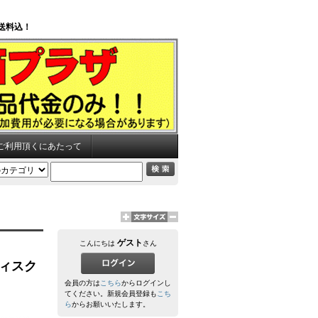
送料込！
ご利用頂くにあたって
ゲスト
こんにちは
さん
ディスク
会員の方は
こちら
からログインし
てください。新規会員登録も
こち
ら
からお願いいたします。