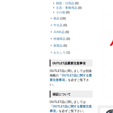
雑貨・日用品
(0)
文具・事務用品
(0)
その他
(0)
新品
(18)
中古品
(0)
JUNK品
(0)
特価商品
(0)
新製品
(0)
おもしろ
(1)
OUTLET品重要注意事項
OUTLET品に関しましては別途
掲載の
「OUTLET品に関する重
要注意事項」
を必ずご覧下さ
い。
保証について
OUTLET品に関しましては
「OUTLET品に関する重要注意
事項」
を必ずご覧下さい。