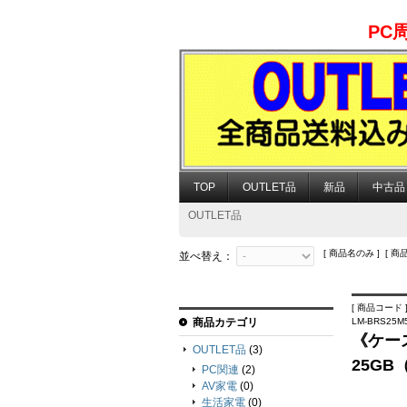
PC
TOP
OUTLET品
新品
中古品
OUTLET品
[ 商品名のみ ] [ 商
並べ替え：
[ 商品コード ] 
商品カテゴリ
LM-BRS25M
《ケース
OUTLET品
(3)
25GB
PC関連
(2)
AV家電
(0)
生活家電
(0)