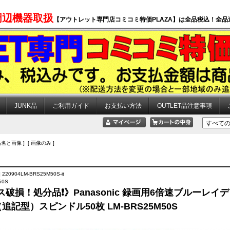
周辺機器取扱
【アウトレット専門店コミコミ特価PLAZA】は全品税込！全品
JUNK品
ご利用ガイド
お支払い方法
OUTLET品注意事項
品名と画像 ] [ 画像のみ ]
220904LM-BRS25M50S-it
50S
破損！処分品❗》Panasonic 録画用6倍速ブルーレイ
（追記型）スピンドル50枚 LM-BRS25M50S