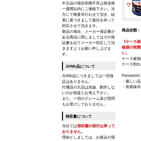
中古品の場合初期不良は発送後
一週間以内にご連絡下さい。当
方にて検査等行わせて頂き、結
果に基づきまして責任を持って
対応させて頂きます。
商品状態：
新品の場合、メーカー保証書が
ある商品に関しましてはその保
《ケース破
証書を以てメーカー対応して頂
破損の状態
きますようお願い申し上げま
い。
す。
ケース破損
ケース割れ
JUNK品について
Panaso
JUNK品につきましては一切保
・厳しい品
証はありません。
・長期保存
付属品の欠品は勿論、動作しな
いのが前提とお考え下さい。
また、一切のクレーム及び質問
もお受けしておりません。
領収書について
当社では
領収書の発行は承って
おりません。
理由としましては、お振込の場