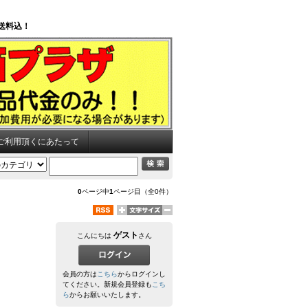
送料込！
ご利用頂くにあたって
0
ページ中
1
ページ目（全0件）
ゲスト
こんにちは
さん
会員の方は
こちら
からログインし
てください。新規会員登録も
こち
ら
からお願いいたします。