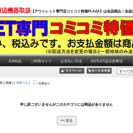
周辺機器取扱
【アウトレット専門店コミコミ特価PLAZA】は全品税込！全品
JUNK品
ご利用ガイド
お支払い方法
OUTLET品注意事項
品名と画像 ] [
画像のみ
]
在庫あり
申し訳ございませんがこのカテゴリには商品がありません