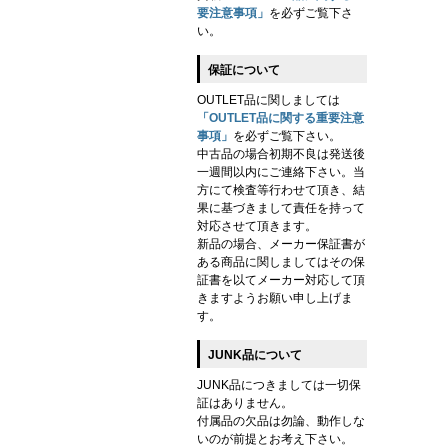
要注意事項」
を必ずご覧下さ
い。
保証について
OUTLET品に関しましては
「OUTLET品に関する重要注意
事項」
を必ずご覧下さい。
中古品の場合初期不良は発送後
一週間以内にご連絡下さい。当
方にて検査等行わせて頂き、結
果に基づきまして責任を持って
対応させて頂きます。
新品の場合、メーカー保証書が
ある商品に関しましてはその保
証書を以てメーカー対応して頂
きますようお願い申し上げま
す。
JUNK品について
JUNK品につきましては一切保
証はありません。
付属品の欠品は勿論、動作しな
いのが前提とお考え下さい。