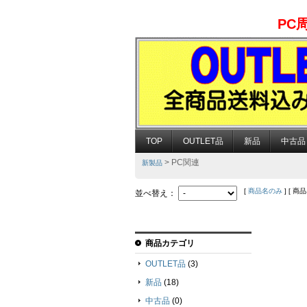
PC
TOP
OUTLET品
新品
中古品
> PC関連
新製品
[
商品名のみ
] [ 商
並べ替え：
商品カテゴリ
OUTLET品
(3)
新品
(18)
中古品
(0)