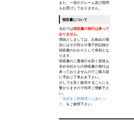
また、一切のクレーム及び質問
もお受けしておりません。
領収書について
当社では
領収書の発行は承って
おりません。
理由としましては、お振込の場
合にはその控えや電子的記録が
領収書のかわりとして有効とな
ります。
領収書の二重発行を防ぐ意味も
含め当社からの領収書の発行は
承っておりませんのでご購入前
に予めご了承おき下さい。
少しでも安く販売することにも
繋がりますので何卒ご理解下さ
い。
「当店をご利用頂くにあたっ
て」
をご参照下さい。