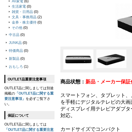
AV家電
(6)
生活家電
(0)
雑貨・日用品
(0)
文具・事務用品
(2)
金券・株主優待
(0)
その他
(0)
中古品
(0)
JUNK品
(0)
特価商品
(0)
新製品
(0)
おもしろ
(1)
OUTLET品重要注意事項
商品状態：
新品・メーカー保証
OUTLET品に関しましては別途
掲載の
「OUTLET品に関する重
スマートフォン、タブレット、
要注意事項」
を必ずご覧下さ
を手軽にデジタルテレビの大画
い。
ディスプレイ用テレビアダプター M
対応。
保証について
OUTLET品に関しましては
カードサイズでコンパクト
「OUTLET品に関する重要注意