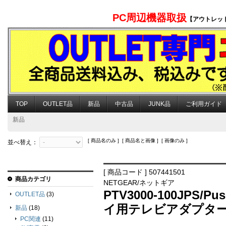
PC周辺機器取扱
【アウトレッ
TOP
OUTLET品
新品
中古品
JUNK品
ご利用ガイド
新品
[ 商品名のみ ] [ 商品名と画像 ] [ 画像のみ ]
並べ替え：
[ 商品コード ] 507441501
商品カテゴリ
NETGEAR/ネットギア
PTV3000-100JPS
OUTLET品
(3)
イ用テレビアダプター (Mi
新品
(18)
PC関連
(11)