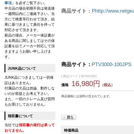
事項」
を必ずご覧下さい。
中古品の場合初期不良は発送後
商品サイト：
Phttp://www.netgea
一週間以内にご連絡下さい。当
方にて検査等行わせて頂き、結
果に基づきまして責任を持って
対応させて頂きます。
新品の場合、メーカー保証書が
ある商品に関しましてはその保
証書を以てメーカー対応して頂
きますようお願い申し上げま
す。
商品サイト：
PTV3000-100JPS
JUNK品について
[ 商品コード ] 507441501
JUNK品につきましては一切保
16,980円
証はありません。
価格
（税込）
付属品の欠品は勿論、動作しな
いのが前提とお考え下さい。
商品価格には送料が含まれています。
また、一切のクレーム及び質問
もお受けしておりません。
領収書について
当社では
領収書の発行は承って
おりません。
特価商品