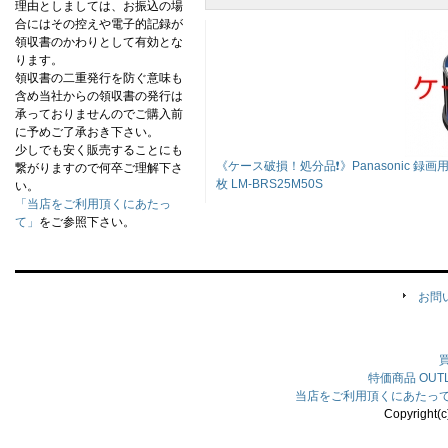
理由としましては、お振込の場
合にはその控えや電子的記録が
領収書のかわりとして有効とな
ります。
領収書の二重発行を防ぐ意味も
含め当社からの領収書の発行は
承っておりませんのでご購入前
に予めご了承おき下さい。
少しでも安く販売することにも
《ケース破損！処分品❗》Panasonic 録
繋がりますので何卒ご理解下さ
枚 LM-BRS25M50S
い。
「当店をご利用頂くにあたっ
て」
をご参照下さい。
お問
特価商品
OU
当店をご利用頂くにあたっ
Copyright(c